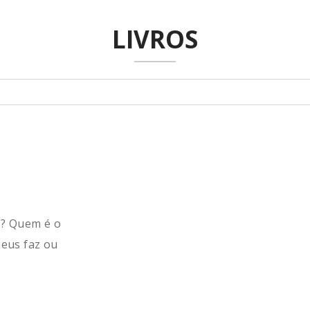
LIVROS
s? Quem é o
Deus faz ou