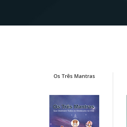
 (Draft)
Os Três Mantras