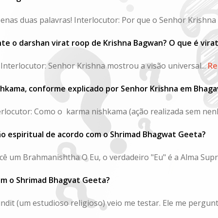
nas duas palavras! Interlocutor: Por que o Senhor Krishna d
te o darshan virat roop de Krishna Bagwan? O que é virat
terlocutor: Senhor Krishna mostrou a visão universal...
Re
ishkama, conforme explicado por Senhor Krishna em Bhag
rlocutor: Como o karma nishkama (ação realizada sem nen
o espiritual de acordo com o Shrimad Bhagwat Geeta?
ê um Brahmanishtha O Eu, o verdadeiro "Eu" é a Alma Supr
com o Shrimad Bhagvat Geeta?
dit (um estudioso religioso) veio me testar. Ele me pergunto