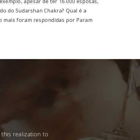
xemplo, apesar de ter 16.000 esposas,
ado do Sudarshan Chakra? Qual é a
to mais foram respondidas por Param
this realization to