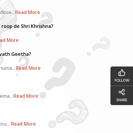
isse...
Read More
 roop de Shri Khrishna?
ad More
avath Geetha?
huma...
Read More
FOLLOW
ema...
Read More
SHARE
u:...
Read More