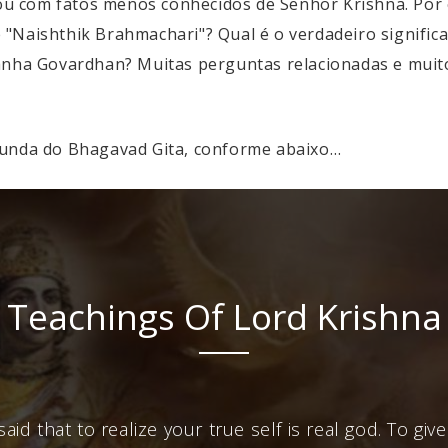
 com fatos menos conhecidos de Senhor Krishna. Por e
"Naishthik Brahmachari"? Qual é o verdadeiro signific
tanha Govardhan? Muitas perguntas relacionadas e mui
funda do Bhagavad Gita, conforme abaixo…
Teachings Of Lord Krishna
aid that to realize your true self is real god. To give 