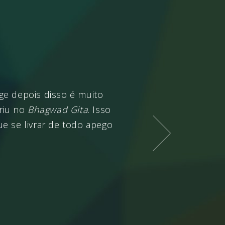
ge depois disso é muito
O Senhor
Krishna
disse: 
riu no
Bhagwad Gita
. Isso
penitê
ue se livrar de todo apego