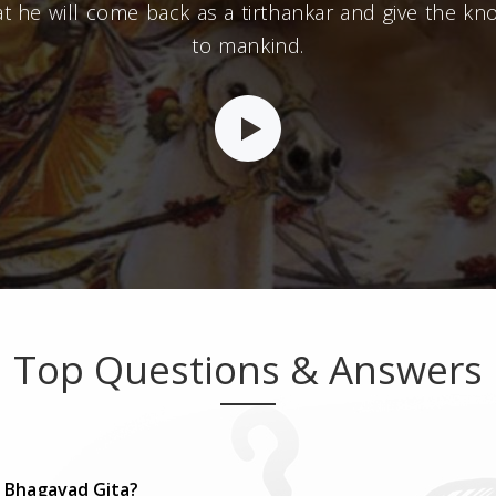
t he will come back as a tirthankar and give the kn
to mankind.
Top Questions & Answers
e Bhagavad Gita?