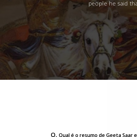
people he said tha
Q.
Qual é o resumo de Geeta Saar 