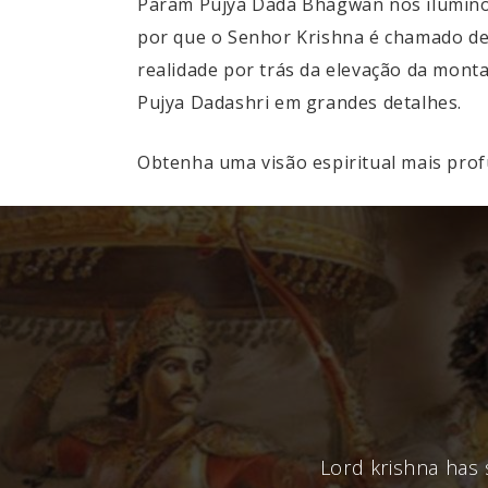
Param Pujya Dada Bhagwan nos iluminou
por que o Senhor Krishna é chamado de 
realidade por trás da elevação da mon
Pujya Dadashri em grandes detalhes.
Obtenha uma visão espiritual mais pro
Lord krishna has s