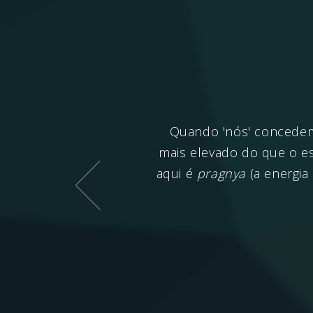
ca irá embora. O mundo
Quando 'nós' concedemo
aha
). Basta dizer suas
mais elevado do que o e
aqui é
pragnya
(a energia