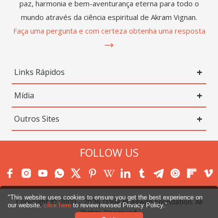
paz, harmonia e bem-aventurança eterna para todo o
mundo através da ciência espiritual de Akram Vignan.
Faça uma pergunta e com certeza obtenha uma resposta
Links Rápidos
Mídia
Outros Sites
FOLLOW US
"This website uses cookies to ensure you get the best experience on
Copyright © 2000 -
2026
Dada Bhagwan Foundation. All
our website.
click here
to review revised Privacy Policy."
Rights Reserved.