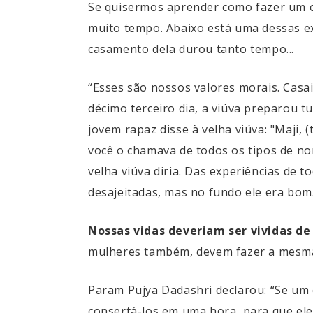
Se quisermos aprender como fazer um c
muito tempo. Abaixo está uma dessas e
casamento dela durou tanto tempo...
“Esses são nossos valores morais. Casa
décimo terceiro dia, a viúva preparou 
jovem rapaz disse à velha viúva: "Maji,
você o chamava de todos os tipos de no
velha viúva diria. Das experiências de 
desajeitadas, mas no fundo ele era bom
Nossas vidas deveriam ser vividas de
mulheres também, devem fazer a mesma 
Param Pujya Dadashri declarou: “Se um c
consertá-los em uma hora, para que el