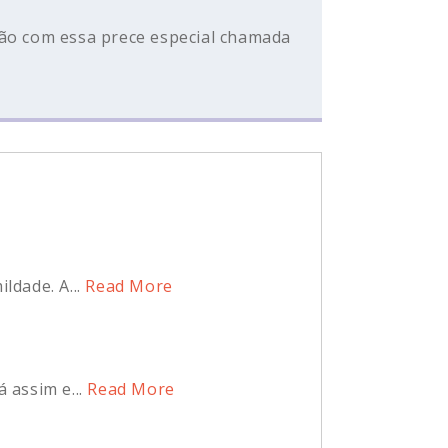
dão com essa prece especial chamada
dade. A...
Read More
assim e...
Read More