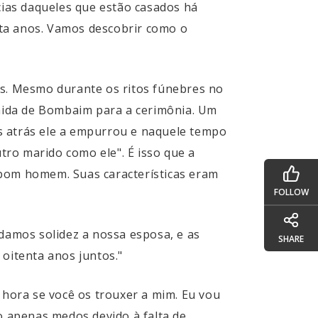
ias daqueles que estão casados há
nta anos. Vamos descobrir como o
os. Mesmo durante os ritos fúnebres no
omida de Bombaim para a cerimônia. Um
ses atrás ele a empurrou e naquele tempo
ro marido como ele". É isso que a
m bom homem. Suas características eram
FOLLOW
damos solidez a nossa esposa, e as
SHARE
oitenta anos juntos."
 hora se você os trouxer a mim. Eu vou
 apenas medos devido à falta de