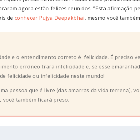
raram agora estão felizes reunidos. ”Esta afirmação p
ois de
conhecer Pujya Deepakbhai
, mesmo você também
dade e o entendimento correto é felicidade. É preciso v
mento errôneo trará infelicidade e, se esse emaranhado
 de felicidade ou infelicidade neste mundo!
a pessoa que é livre (das amarras da vida terrena), voc
 você também ficará preso.