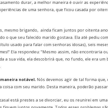
asamento durar, a melhor maneira é ouvir as experiênc
xperiências de uma senhora, que ficou casada por oite
is, mesmo brigando, ainda ficam juntos por oitenta an
tudo o que seu falecido marido gostava. Ela até pediu c
 (título usado para falar com senhoras idosas), seis me
mes!" Ela respondeu: "Mesmo assim, não encontraria out
toda a sua vida, ela descobrirá que, no fundo, ele era u
.
 maneira notável.
Nós devemos agir de tal forma que, 
coisa com seu marido. Desta maneira, poderão passar 
asal está prestes a se divorciar, eu os reunirei em uma
es fiquem juntos novamente. Todos esses problemas são