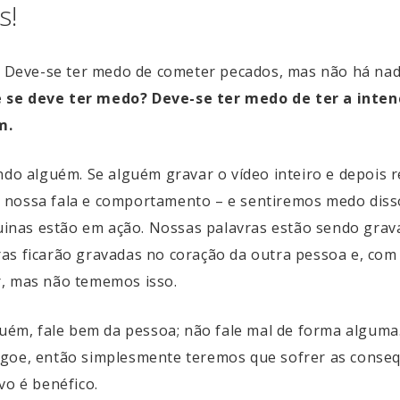
s!
s. Deve-se ter medo de cometer pecados, mas não há na
 se deve ter medo? Deve-se ter medo de ter a intenç
m.
 alguém. Se alguém gravar o vídeo inteiro e depois r
– nossa fala e comportamento – e sentiremos medo di
nas estão em ação. Nossas palavras estão sendo grav
s ficarão gravadas no coração da outra pessoa e, com i
r, mas não tememos isso.
lguém, fale bem da pessoa; não fale mal de forma algum
agoe, então simplesmente teremos que sofrer as conseq
vo é benéfico.