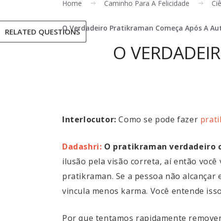
Home
Caminho Para A Felicidade
Ciê
O Verdadeiro Pratikraman Começa Após A Aut
RELATED QUESTIONS
O VERDADEI
Interlocutor:
Como se pode fazer
prat
Dadashri:
O pratikraman verdadeiro 
ilusão pela visão correta, aí então você
pratikraman. Se a pessoa não alcançar e
vincula menos karma. Você entende iss
Por que tentamos rapidamente remover